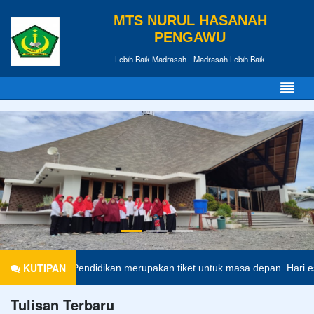
MTS NURUL HASANAH
PENGAWU
Lebih Baik Madrasah - Madrasah Lebih Baik
KUTIPAN
Pendidikan merupakan tiket untuk masa depan. Hari esok untuk ora
Tulisan Terbaru